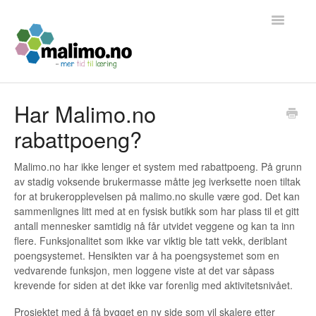
Toggle
Navigatio
Tilbake til hjemmesiden
Har Malimo.no
rabattpoeng?
Kontakt
Malimo.no har ikke lenger et system med rabattpoeng. På grunn
av stadig voksende brukermasse måtte jeg iverksette noen tiltak
for at brukeropplevelsen på malimo.no skulle være god. Det kan
sammenlignes litt med at en fysisk butikk som har plass til et gitt
antall mennesker samtidig nå får utvidet veggene og kan ta inn
flere. Funksjonalitet som ikke var viktig ble tatt vekk, deriblant
poengsystemet. Hensikten var å ha poengsystemet som en
vedvarende funksjon, men loggene viste at det var såpass
krevende for siden at det ikke var forenlig med aktivitetsnivået.
Prosjektet med å få bygget en ny side som vil skalere etter