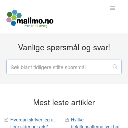
Toggle
Navigatio
Tilbake til hjemmesiden
Vanlige spørsmål og svar!
Kontakt
Mest leste artikler
Hvordan skriver jeg ut
Hvilke
flere sider per ark?
betalingsalternativer har