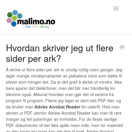
Toggle
Navigatio
Tilbake til hjemmesiden
Hvordan skriver jeg ut flere
sider per ark?
Kontakt
Å skrive ut flere sider per ark er utrolig nyttig noen ganger. Jeg
lager mange miniatyrvarianter av plakatene mine som støtte til
elever som trenger det. Da er det greit å skrive ut mindre. Ikke
bare sparer det blekk/toner, men det blir mer håndterlig for
elevene også. Akkurat hvordan man gjør det vil variere fra
program til program. Filene jeg lager er stort sett PDF-filer, og
da bruker man
Adobe Acrobat Reader
for utskrift. Hvis man
skriver ut PDF utenfor Adobe Acrobat Reader kan man få rare
marger og feil justeringer av innholdet. For de fleste vanlige
PDF-dokumenter vil det ikke spille noen rolle, men for materiell
av den typen jeg lager kan det føre til krøll. Adobe Acrobat